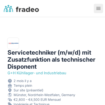
Fradeo
Ouvr
Servicetechniker (m/w/d) mit
Zusatzfunktion als technischer
Disponent
G+H Kühllager- und Industriebau
2 mois il y a
Temps plein
Sur site (présentiel)
Münster, Nordrhein-Westfalen, Germany
€2,800 - €4,500 EUR Mensuel
Ingénierie et Technique