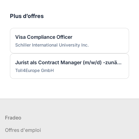
Plus d’offres
Visa Compliance Officer
Schiller International University Inc.
Jurist als Contract Manager (m/w/d) -zunächst befristet für 2 Jahre-
Toll4Europe GmbH
Pied de page
Fradeo
Offres d'emploi