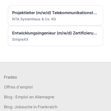
Projektleiter (m/w/d) Telekommunikationstechnik
NTA Systemhaus & Co. KG
Entwicklungsingenieur (m/w/d) Zertifizierung & Qualifikation – Light Twins für AIRBUS Helicopters
SimpleXX
Pied de page
Fradeo
Offres d'emploi
Blog : Emploi en Allemagne
Blog: Jobsuche in Frankreich